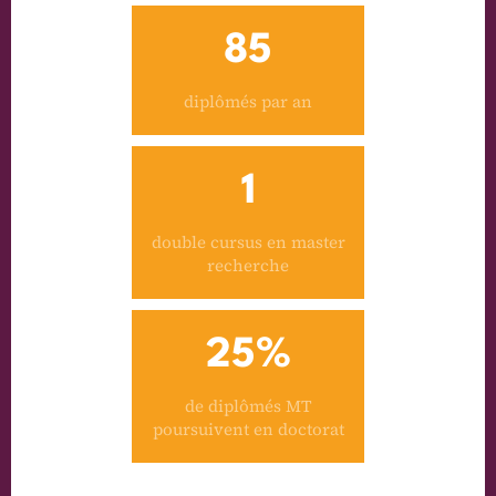
85
diplômés par an
1
double cursus en master
recherche
25%
de diplômés MT
poursuivent en doctorat