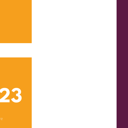
23
re