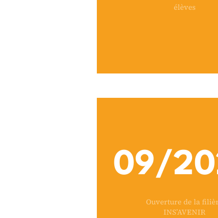
élèves
09/20
Ouverture de la filiè
INS’AVENIR