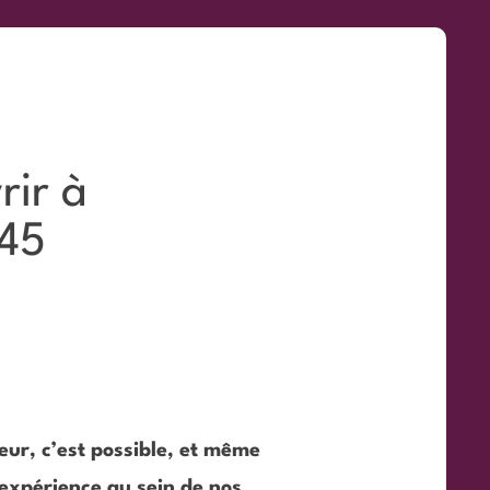
rir à
h45
ur, c’est possible, et même
expérience au sein de nos